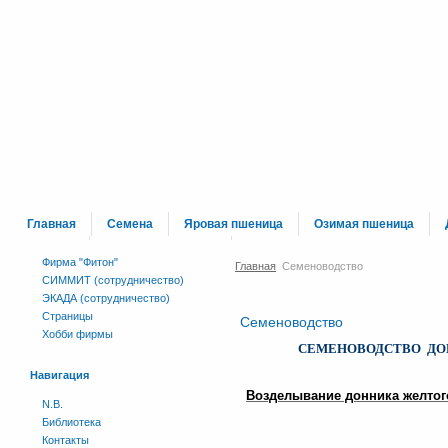
Главная
Семена
Яровая пшеница
Озимая пшеница
Каталог
Сраници вне меню
Фирма "Фитон"
Главная
Семеноводство
СИММИТ (сотрудничество)
ЭКАДА (сотрудничество)
Страницы
Семеноводство
Хобби фирмы
СЕМЕНОВОДСТВО ДО
Навигация
Возделывание донника желтог
N.B.
Библиотека
Контакты