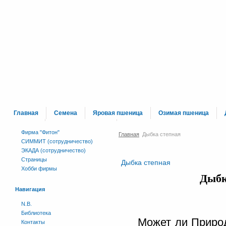
Главная
Семена
Яровая пшеница
Озимая пшеница
Каталог
Сраници вне меню
Фирма "Фитон"
Главная
Дыбка степная
СИММИТ (сотрудничество)
ЭКАДА (сотрудничество)
Страницы
Дыбка степная
Хобби фирмы
Дыб
Навигация
N.B.
Библиотека
Может ли Природа
Контакты