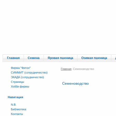
Главная
Семена
Яровая пшеница
Озимая пшеница
Каталог
Сраници вне меню
Фирма "Фитон"
Главная
Семеноводство
СИММИТ (сотрудничество)
ЭКАДА (сотрудничество)
Страницы
Семеноводство
Хобби фирмы
Навигация
N.B.
Библиотека
Контакты