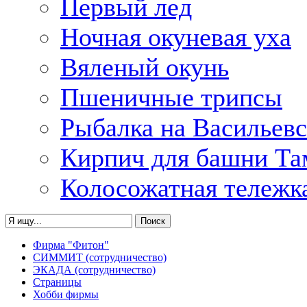
Первый лед
Ночная окуневая уха
Вяленый окунь
Пшеничные трипсы
Рыбалка на Васильевс
Кирпич для башни Та
Колосожатная тележк
Фирма "Фитон"
СИММИТ (сотрудничество)
ЭКАДА (сотрудничество)
Страницы
Хобби фирмы