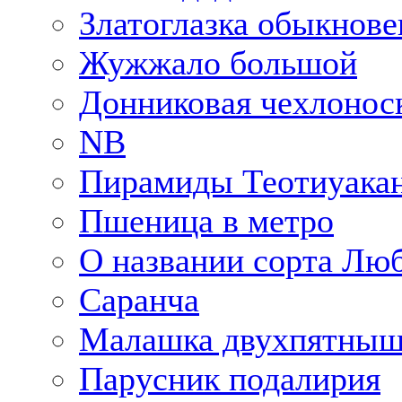
Златоглазка обыкнове
Жужжало большой
Донниковая чехлонос
NB
Пирамиды Теотиуака
Пшеница в метро
О названии сорта Лю
Саранча
Малашка двухпятныш
Парусник подалирия