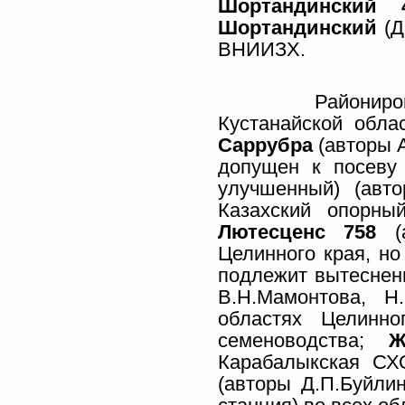
Шортандинский 
Шортандинский
(Д
ВНИИЗХ.
Районированны
Кустанайской обла
Саррубра
(авторы 
допущен к посеву
улучшенный) (авто
Казахский опорны
Лютесценс 758
(а
Целинного края, но
подлежит вытесне
В.Н.Мамонтова, Н
областях Целинн
семеноводства;
Карабалыкская СХ
(авторы Д.П.Буйли