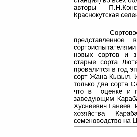
станция) во всех о
авторы П.Н.Конс
Краснокутская селе
Сортовое разн
представленное
сортоиспытателями
новых сортов и з
старые сорта Люте
провалится в год э
сорт Жана-Кызыл. И
только два сорта С
что в оценке и п
заведующим Караба
Хуснеевич Ганеев. 
хозяйства Кара
семеноводство на Ц