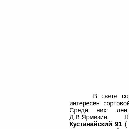
В свете со
интересен сортово
Среди них: ле
Д.В.Ярмизин, К
Кустанайский 91
( 