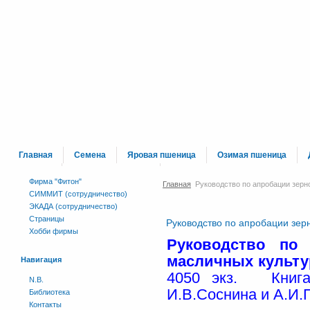
Главная
Семена
Яровая пшеница
Озимая пшеница
Каталог
Сраници вне меню
Фирма "Фитон"
Главная
Руководство по апробации зерн
СИММИТ (сотрудничество)
ЭКАДА (сотрудничество)
Страницы
Руководство по апробации зер
Хобби фирмы
Руководство по
масличных культур
Навигация
4050 экз. Книга 
N.B.
И.В.Соснина и А.И.
Библиотека
Контакты