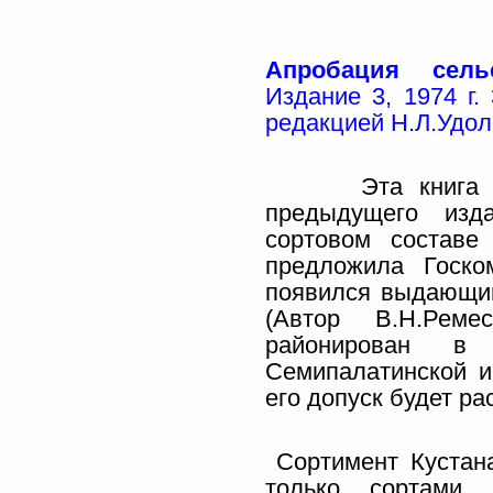
Апробация сельс
Издание 3, 1974 г.
редакцией Н.Л.Удол
Эта книга явля
предыдущего изд
сортовом составе
предложила Госко
появился выдающи
(Автор В.Н.Рем
районирован в А
Семипалатинской и
его допуск будет р
Сортимент Кустана
только сорта