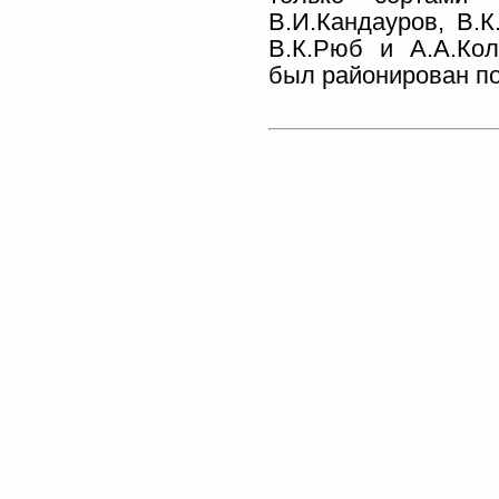
В.И.Кандауров, В.
В.К.Рюб и А.А.Ко
был районирован по