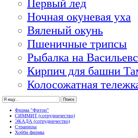
Первый лед
Ночная окуневая уха
Вяленый окунь
Пшеничные трипсы
Рыбалка на Васильевс
Кирпич для башни Та
Колосожатная тележк
Фирма "Фитон"
СИММИТ (сотрудничество)
ЭКАДА (сотрудничество)
Страницы
Хобби фирмы