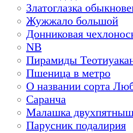
Златоглазка обыкнове
Жужжало большой
Донниковая чехлонос
NB
Пирамиды Теотиуака
Пшеница в метро
О названии сорта Лю
Саранча
Малашка двухпятныш
Парусник подалирия